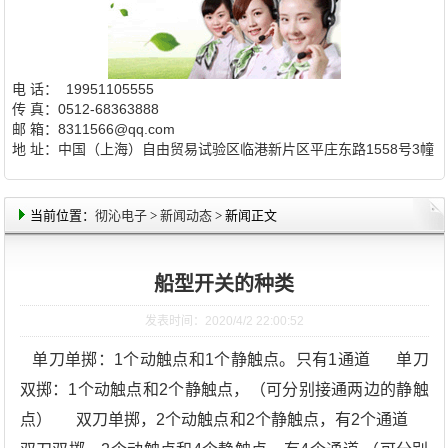
电 话： 19951105555
传 真：0512-68363888
邮 箱：8311566@qq.com
地 址：中国（上海）自由贸易试验区临港新片区平庄东路1558号3幢
当前位置：
彻沁电子
>
新闻动态
> 新闻正文
船型开关的种类
发表时间：2020/4/2 22:00:52
单刀单掷：1个动触点和1个静触点。只有1通道 单刀
双掷：1个动触点和2个静触点，（可分别接通两边的静触
点） 双刀单掷，2个动触点和2个静触点，有2个通道