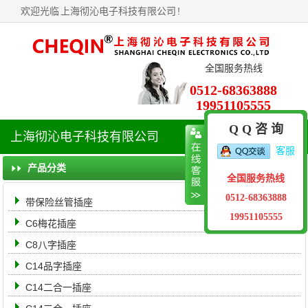
欢迎光临
上海彻沁电子科技有限公司
!
全国服务热线
0512-68363888
19951105555
Q Q 咨 询
上海彻沁电子科技有限公司
导
客服
航
菜
产品分类
全国服务热线
单
0512-68363888
带保险丝管插座
19951105555
C6梅花插座
C8八字插座
C14品字插座
C14二合一插座