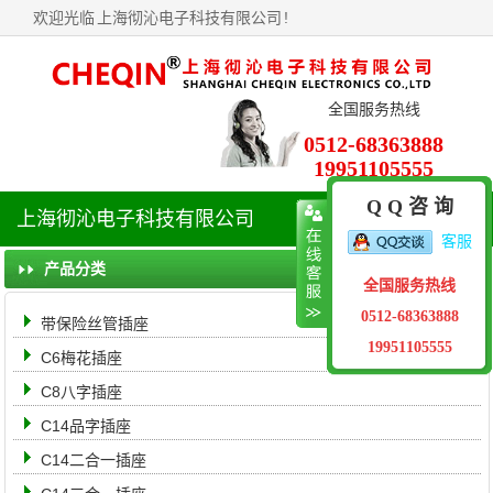
欢迎光临
上海彻沁电子科技有限公司
!
全国服务热线
0512-68363888
19951105555
Q Q 咨 询
上海彻沁电子科技有限公司
导
客服
航
菜
产品分类
全国服务热线
单
0512-68363888
带保险丝管插座
19951105555
C6梅花插座
C8八字插座
C14品字插座
C14二合一插座