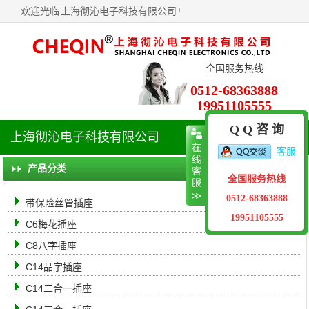
欢迎光临
上海彻沁电子科技有限公司
!
全国服务热线
0512-68363888
19951105555
Q Q 咨 询
上海彻沁电子科技有限公司
导
客服
航
菜
产品分类
全国服务热线
单
0512-68363888
带保险丝管插座
19951105555
C6梅花插座
C8八字插座
C14品字插座
C14二合一插座