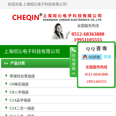
欢迎光临
上海彻沁电子科技有限公司
!
全国服务热线
0512-68363888
19951105555
Q Q 咨 询
上海彻沁电子科技有限公司
导
客服
航
菜
产品分类
全国服务热线
单
0512-68363888
带保险丝管插座
19951105555
C6梅花插座
C8八字插座
C14品字插座
C14二合一插座