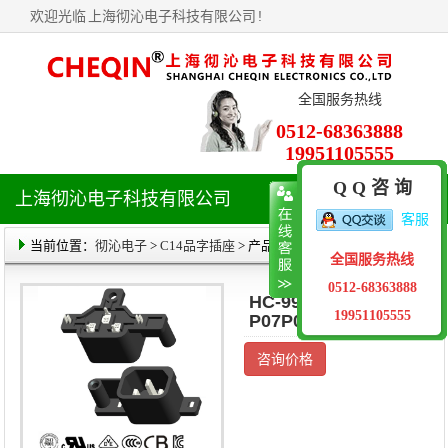
欢迎光临
上海彻沁电子科技有限公司
!
全国服务热线
0512-68363888
19951105555
Q Q 咨 询
上海彻沁电子科技有限公司
导
客服
航
菜
当前位置：
彻沁电子
>
C14品字插座
> 产品详情
全国服务热线
单
0512-68363888
HC-99-07B0B00-
19951105555
P07P07
咨询价格