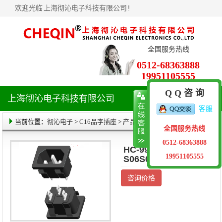
欢迎光临
上海彻沁电子科技有限公司
!
全国服务热线
0512-68363888
19951105555
Q Q 咨 询
上海彻沁电子科技有限公司
导
客服
航
菜
当前位置：
彻沁电子
>
C16品字插座
> 产品详情
全国服务热线
单
0512-68363888
HC-99-04C0BXX-
19951105555
S06S09
咨询价格