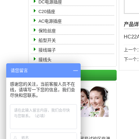
DC电源插座
C20插座
AC电源插座
产品详
保险丝座
HC2
船型开关
上一个
接线端子
下一个
接线头
请您留言
联系我们
感谢您的关注，当前客服人员不在
线，请填写一下您的信息，我们会
尽快和您联系。
电 话： 19951105555
传 真：0512-68363888
邮 箱：8311566@qq.com
地 址：中国（上海）自由贸易试验区临港