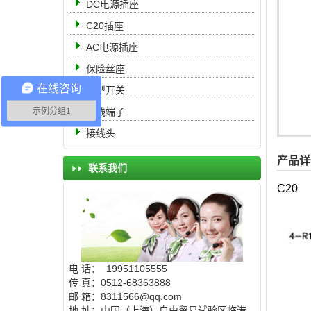
DC电源插座
C20插座
AC电源插座
保险丝座
在线咨询
船型开关
示例分组1
接线端子
接线头
产品详
联系我们
电 话： 19951105555
传 真：0512-68363888
邮 箱：8311566@qq.com
地 址：中国（上海）自由贸易试验区临港