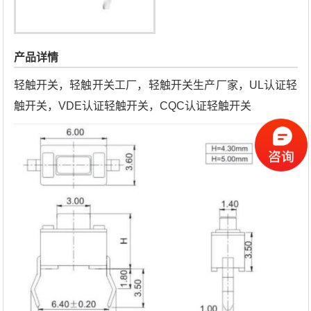
产品详情
轻触开关，轻触开关工厂，轻触开关生产厂家，UL认证轻
触开关，VDE认证轻触开关，CQC认证轻触开关