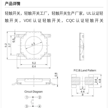
产品详情
轻触开关，轻触开关工厂，轻触开关生产厂家，UL认证轻
触开关，VDE认证轻触开关，CQC认证轻触开关