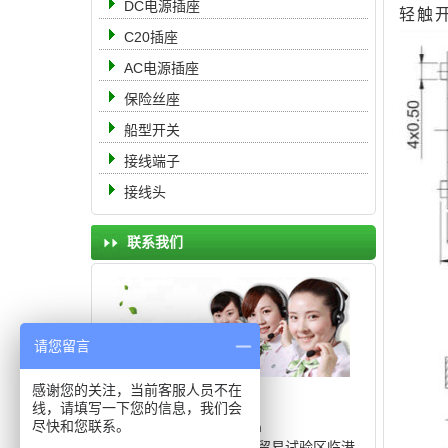
DC电源插座
轻触
C20插座
AC电源插座
保险丝座
船型开关
接线端子
接线头
联系我们
请您留言
电 话： 19951105555
感谢您的关注，当前客服人员不在
传 真：0512-68363888
线，请填写一下您的信息，我们会
尽快和您联系。
邮 箱：8311566@qq.com
地 址：中国（上海）自由贸易试验区临港