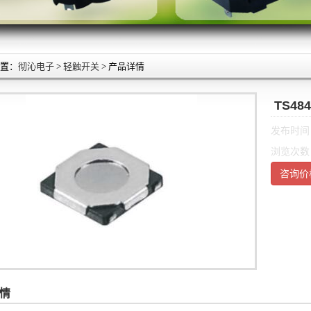
置：
彻沁电子
>
轻触开关
> 产品详情
TS48
发布时间：2
浏览次数
咨询价
情