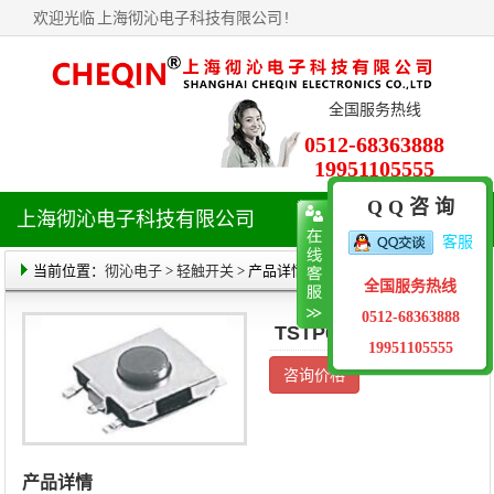
欢迎光临
上海彻沁电子科技有限公司
!
全国服务热线
0512-68363888
19951105555
Q Q 咨 询
上海彻沁电子科技有限公司
导
客服
航
菜
当前位置：
彻沁电子
>
轻触开关
> 产品详情
全国服务热线
单
0512-68363888
TSTP62轻触开关
19951105555
咨询价格
产品详情