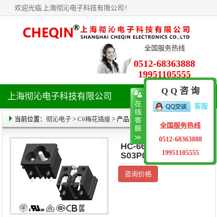
欢迎光临
上海彻沁电子科技有限公司
!
全国服务热线
0512-68363888
19951105555
Q Q 咨 询
上海彻沁电子科技有限公司
导
客服
航
菜
当前位置：
彻沁电子
>
C6梅花插座
> 产品详情
全国服务热线
单
0512-68363888
HC-66-01W3B16-
19951105555
S03P08
咨询价格