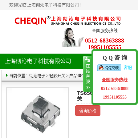
欢迎光临
上海彻沁电子科技有限公司
!
全国服务热线
0512-68363888
19951105555
Q Q 咨 询
上海彻沁电子科技有限公司
导
客服
航
菜
当前位置：
彻沁电子
>
轻触开关
> 产品详情
全国服务热线
单
0512-68363888
TS6561.50轻触开
19951105555
关
咨询价格