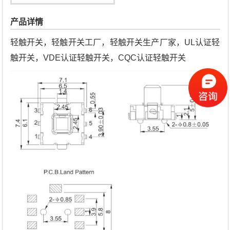
产品详情
轻触开关，轻触开关工厂，轻触开关生产厂家，UL认证轻
触开关，VDE认证轻触开关，CQC认证轻触开关