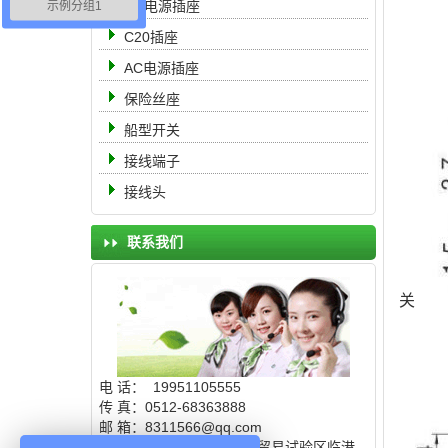
DC电源插座
示例分组1
C20插座
AC电源插座
保险丝座
船型开关
接线端子
接线头
联系我们
关
电 话： 19951105555
传 真：0512-68363888
邮 箱：8311566@qq.com
地 址：中国（上海）自由贸易试验区临港