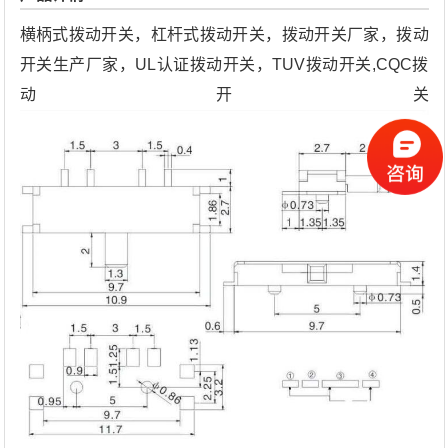
横柄式拨动开关，杠杆式拨动开关，拨动开关厂家，拨动
开关生产厂家，UL认证拨动开关，TUV拨动开关,CQC拨
动开关