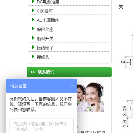
DC电源插座
关
C20插座
AC电源插座
保险丝座
船型开关
接线端子
接线头
联系我们
请您留言
感谢您的关注，当前客服人员不在
线，请填写一下您的信息，我们会
尽快和您联系。
电 话： 19951105555
传 真：0512-68363888
邮 箱：8311566@qq.com
地 址：中国（上海）自由贸易试验区临港