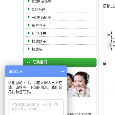
DC电源插座
横柄式
C20插座
AC电源插座
保险丝座
船型开关
接线端子
接线头
联系我们
关
请您留言
感谢您的关注，当前客服人员不在
线，请填写一下您的信息，我们会
尽快和您联系。
电 话： 19951105555
传 真：0512-68363888
邮 箱：8311566@qq.com
地 址：中国（上海）自由贸易试验区临港