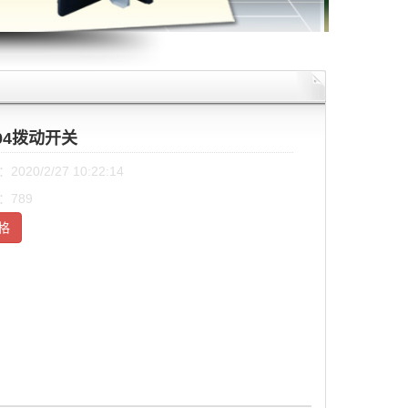
-04拨动开关
020/2/27 10:22:14
：789
格