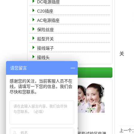
DC电源插座
C20插座
AC电源插座
保险丝座
船型开关
接线端子
关
接线头
请您留言
联系我们
感谢您的关注，当前客服人员不在
线，请填写一下您的信息，我们会
尽快和您联系。
电 话： 19951105555
传 真：0512-68363888
邮 箱：8311566@qq.com
上一个
地 址：中国（上海）自由贸易试验区临港