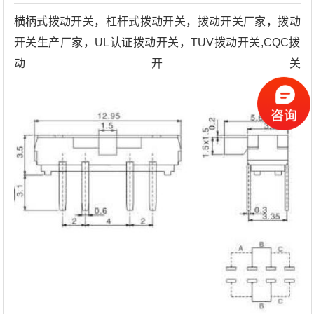
横柄式拨动开关，杠杆式拨动开关，拨动开关厂家，拨动
开关生产厂家，UL认证拨动开关，TUV拨动开关,CQC拨
动开关