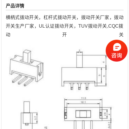
产品详情
横柄式拨动开关，杠杆式拨动开关，拨动开关厂家，拨动
开关生产厂家，UL认证拨动开关，TUV拨动开关,CQC拨
动开关