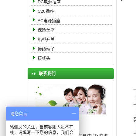
DC电源插座
C20插座
AC电源插座
保险丝座
船型开关
接线端子
接线头
联系我们
请您留言
电 话： 19951105555
传 真：0512-68363888
感谢您的关注，当前客服人员不在
邮 箱：8311566@qq.com
线，请填写一下您的信息，我们会
地 址：中国（上海）自由贸易试验区临港