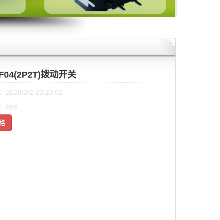
2F04(2P2T)拨动开关
020/3/2 23:23:02
：869
格