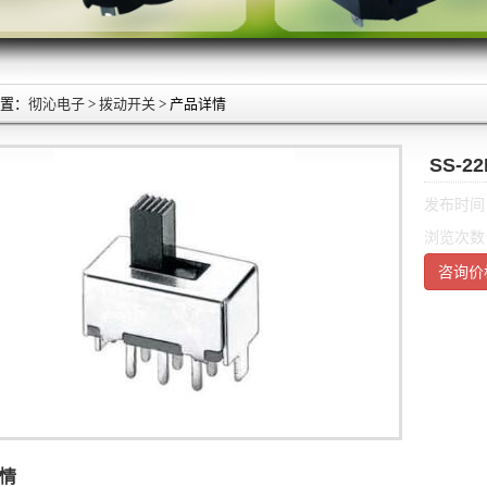
置：
彻沁电子
>
拨动开关
> 产品详情
SS-2
发布时间：2
浏览次数
咨询价
情