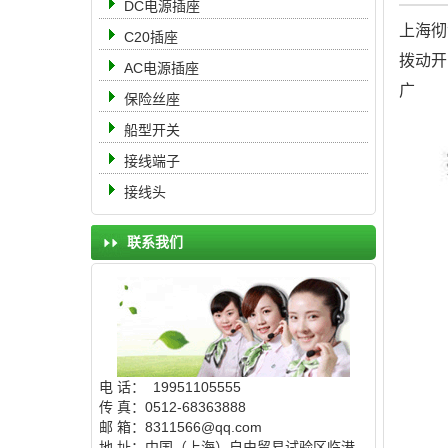
DC电源插座
上海彻
C20插座
拨动开
AC电源插座
保险丝座
船型开关
接线端子
接线头
联系我们
电 话： 19951105555
传 真：0512-68363888
邮 箱：8311566@qq.com
地 址：中国（上海）自由贸易试验区临港