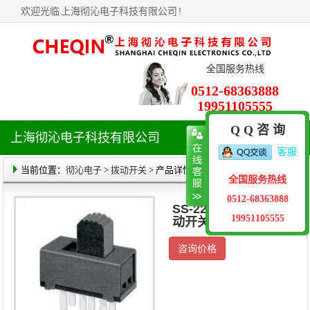
欢迎光临
上海彻沁电子科技有限公司
!
全国服务热线
0512-68363888
19951105555
Q Q 咨 询
上海彻沁电子科技有限公司
导
客服
航
菜
当前位置：
彻沁电子
>
拨动开关
> 产品详情
全国服务热线
单
0512-68363888
SS-22F24(2P2T)拨
19951105555
动开关
咨询价格