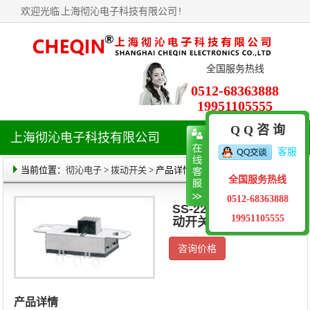
欢迎光临
上海彻沁电子科技有限公司
!
全国服务热线
0512-68363888
19951105555
Q Q 咨 询
上海彻沁电子科技有限公司
导
客服
航
菜
当前位置：
彻沁电子
>
拨动开关
> 产品详情
全国服务热线
单
0512-68363888
SS-22I24(2P2T)拨
19951105555
动开关
咨询价格
产品详情