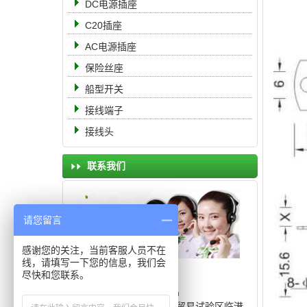
DC电源插座
C20插座
AC电源插座
保险丝座
船型开关
接线端子
接线头
联系我们
请您留言
感谢您的关注，当前客服人员不在
线，请填写一下您的信息，我们会
电 话： 19951105555
尽快和您联系。
传 真：0512-68363888
邮 箱：8311566@qq.com
地 址：中国（上海）自由贸易试验区临港