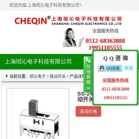
欢迎光临
上海彻沁电子科技有限公司
!
全国服务热线
0512-68363888
19951105555
Q Q 咨 询
上海彻沁电子科技有限公司
导
客服
航
菜
当前位置：
彻沁电子
>
拨动开关
> 产品详情
全国服务热线
单
0512-68363888
SS-24F01(2P4T)拨
19951105555
动开关
咨询价格