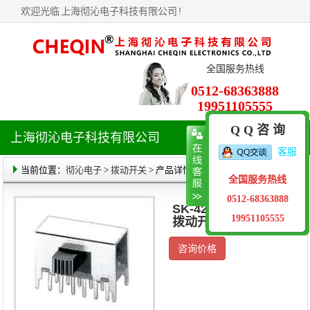
欢迎光临
上海彻沁电子科技有限公司
!
全国服务热线
0512-68363888
19951105555
Q Q 咨 询
上海彻沁电子科技有限公司
导
客服
航
菜
当前位置：
彻沁电子
>
拨动开关
> 产品详情
全国服务热线
单
0512-68363888
SK-42F01(4P2T)
19951105555
拨动开关
咨询价格