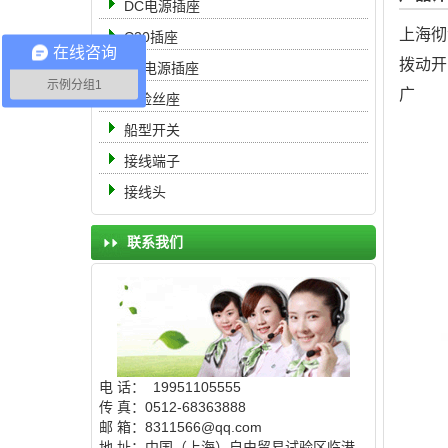
DC电源插座
上海彻
C20插座
在线咨询
拨动开
AC电源插座
示例分组1
保险丝座
船型开关
接线端子
接线头
联系我们
电 话： 19951105555
传 真：0512-68363888
邮 箱：8311566@qq.com
地 址：中国（上海）自由贸易试验区临港