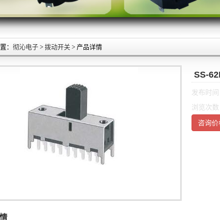
置：
彻沁电子
>
拨动开关
> 产品详情
SS-6
发布时间：2
浏览次数
咨询价
情