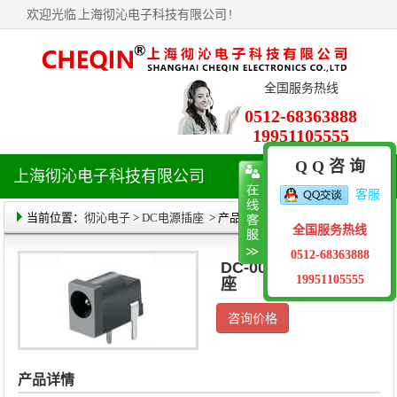
欢迎光临
上海彻沁电子科技有限公司
!
全国服务热线
0512-68363888
19951105555
Q Q 咨 询
上海彻沁电子科技有限公司
导
客服
航
菜
当前位置：
彻沁电子
>
DC电源插座
> 产品详情
全国服务热线
单
0512-68363888
DC-002 DC电源插
19951105555
座
咨询价格
产品详情