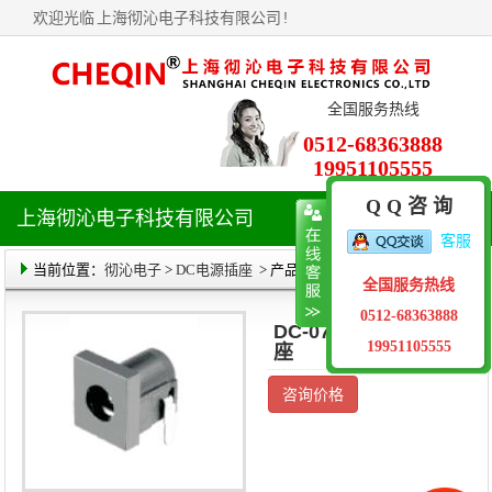
欢迎光临
上海彻沁电子科技有限公司
!
全国服务热线
0512-68363888
19951105555
Q Q 咨 询
上海彻沁电子科技有限公司
导
客服
航
菜
当前位置：
彻沁电子
>
DC电源插座
> 产品详情
全国服务热线
单
0512-68363888
DC-070 DC电源插
19951105555
座
咨询价格