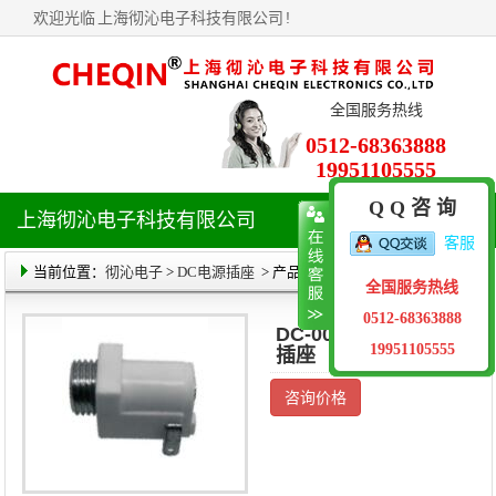
欢迎光临
上海彻沁电子科技有限公司
!
全国服务热线
0512-68363888
19951105555
Q Q 咨 询
上海彻沁电子科技有限公司
导
客服
航
菜
当前位置：
彻沁电子
>
DC电源插座
> 产品详情
全国服务热线
单
0512-68363888
DC-005M DC电源
19951105555
插座
咨询价格