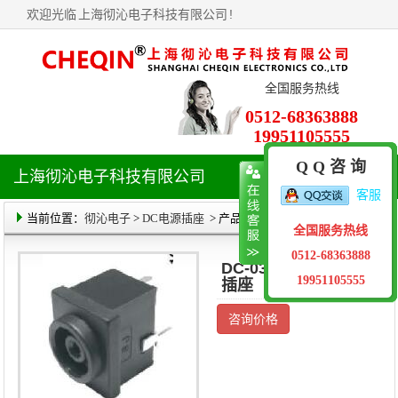
欢迎光临
上海彻沁电子科技有限公司
!
全国服务热线
0512-68363888
19951105555
Q Q 咨 询
上海彻沁电子科技有限公司
导
客服
航
菜
当前位置：
彻沁电子
>
DC电源插座
> 产品详情
全国服务热线
单
0512-68363888
DC-038C DC电源
19951105555
插座
咨询价格