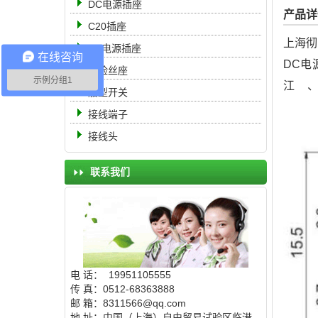
DC电源插座
产品详
C20插座
上海彻
AC电源插座
在线咨询
DC电
保险丝座
示例分组1
江
船型开关
接线端子
接线头
联系我们
电 话： 19951105555
传 真：0512-68363888
邮 箱：8311566@qq.com
地 址：中国（上海）自由贸易试验区临港