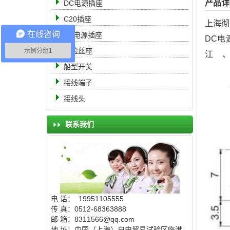
产品详
DC电源插座
C20插座
上海彻
在线咨询
AC电源插座
DC电
保险丝座
示例分组1
江
船型开关
接线端子
接线头
联系我们
电 话： 19951105555
传 真：0512-68363888
邮 箱：8311566@qq.com
地 址：中国（上海）自由贸易试验区临港