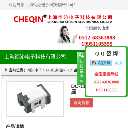
欢迎光临
上海彻沁电子科技有限公司
!
全国服务热线
0512-68363888
19951105555
Q Q 咨 询
上海彻沁电子科技有限公司
导
客服
航
菜
当前位置：
彻沁电子
>
DC电源插座
> 产品详情
全国服务热线
单
0512-68363888
DC-118 DC电源插
19951105555
座
咨询价格
产品详情