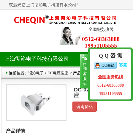
欢迎光临
上海彻沁电子科技有限公司
!
全国服务热线
0512-68363888
19951105555
Q Q 咨 询
上海彻沁电子科技有限公司
导
客服
航
菜
当前位置：
彻沁电子
>
DC电源插座
> 产品详情
全国服务热线
单
0512-68363888
DC-074 DC电源插
19951105555
座
咨询价格
产品详情