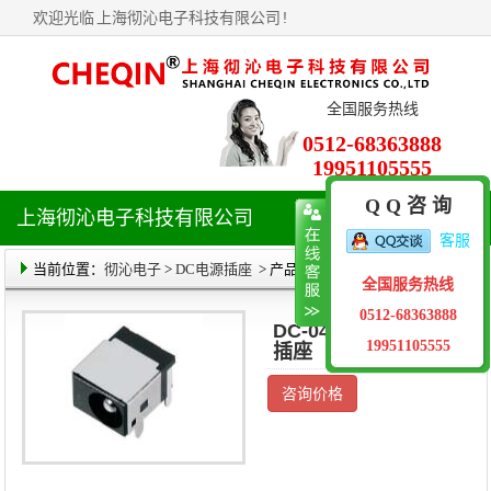
欢迎光临
上海彻沁电子科技有限公司
!
全国服务热线
0512-68363888
19951105555
Q Q 咨 询
上海彻沁电子科技有限公司
导
客服
航
菜
当前位置：
彻沁电子
>
DC电源插座
> 产品详情
全国服务热线
单
0512-68363888
DC-044B DC电源
19951105555
插座
咨询价格