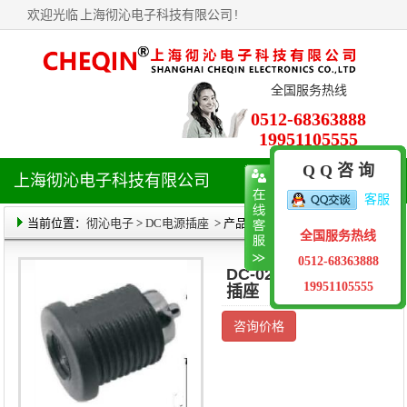
欢迎光临
上海彻沁电子科技有限公司
!
全国服务热线
0512-68363888
19951105555
Q Q 咨 询
上海彻沁电子科技有限公司
导
客服
航
菜
当前位置：
彻沁电子
>
DC电源插座
> 产品详情
全国服务热线
单
0512-68363888
DC-022D DC电源
19951105555
插座
咨询价格