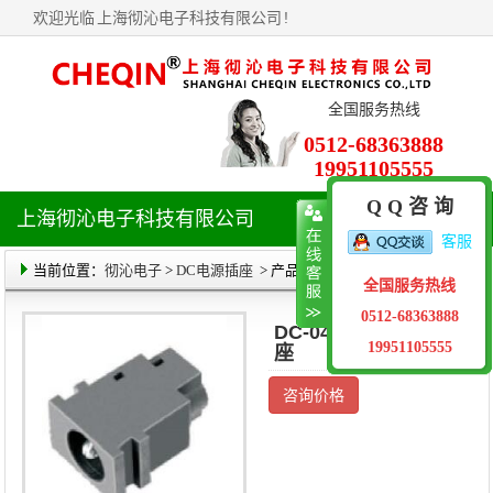
欢迎光临
上海彻沁电子科技有限公司
!
全国服务热线
0512-68363888
19951105555
Q Q 咨 询
上海彻沁电子科技有限公司
导
客服
航
菜
当前位置：
彻沁电子
>
DC电源插座
> 产品详情
全国服务热线
单
0512-68363888
DC-049DC电源插
19951105555
座
咨询价格