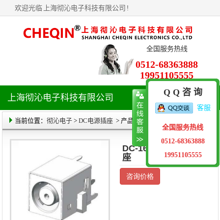
欢迎光临
上海彻沁电子科技有限公司
!
全国服务热线
0512-68363888
19951105555
Q Q 咨 询
上海彻沁电子科技有限公司
导
客服
航
菜
当前位置：
彻沁电子
>
DC电源插座
> 产品详情
全国服务热线
单
0512-68363888
DC-165 DC电源插
19951105555
座
咨询价格