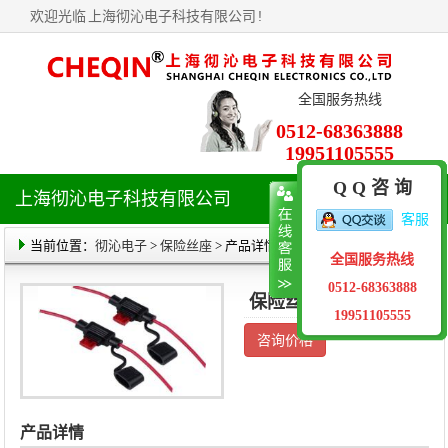
欢迎光临
上海彻沁电子科技有限公司
!
全国服务热线
0512-68363888
19951105555
Q Q 咨 询
上海彻沁电子科技有限公司
导
客服
航
菜
当前位置：
彻沁电子
>
保险丝座
> 产品详情
全国服务热线
单
0512-68363888
保险丝盒选型
19951105555
咨询价格
产品详情