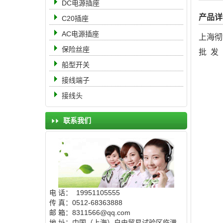
DC电源插座
产品详
C20插座
AC电源插座
上海彻
保险丝座
批发
船型开关
接线端子
接线头
联系我们
电 话： 19951105555
传 真：0512-68363888
邮 箱：8311566@qq.com
地 址：中国（上海）自由贸易试验区临港