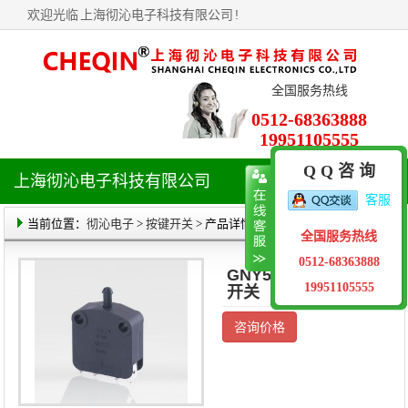
欢迎光临
上海彻沁电子科技有限公司
!
全国服务热线
0512-68363888
19951105555
Q Q 咨 询
上海彻沁电子科技有限公司
导
客服
航
菜
当前位置：
彻沁电子
>
按键开关
> 产品详情
全国服务热线
单
0512-68363888
GNY51-2-200按钮
19951105555
开关
咨询价格