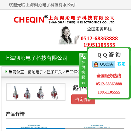
欢迎光临
上海彻沁电子科技有限公司
!
全国服务热线
0512-68363888
19951105555
Q Q 咨 询
上海彻沁电子科技有限公司
导
客服
航
菜
当前位置：
彻沁电子
>
钮子开关
> 产品详情
全国服务热线
单
0512-68363888
超小型纽子开关
19951105555
咨询价格
产品详情