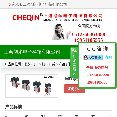
欢迎光临
上海彻沁电子科技有限公司
!
全国服务热线
0512-68363888
19951105555
Q Q 咨 询
上海彻沁电子科技有限公司
导
客服
航
菜
当前位置：
彻沁电子
>
钮子开关
> 产品详情
全国服务热线
单
0512-68363888
MR系列纽子开关
19951105555
咨询价格
产品详情