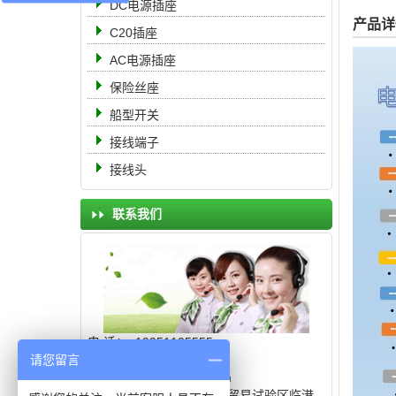
DC电源插座
产品详
C20插座
AC电源插座
保险丝座
船型开关
接线端子
接线头
联系我们
电 话： 19951105555
传 真：0512-68363888
请您留言
邮 箱：8311566@qq.com
地 址：中国（上海）自由贸易试验区临港