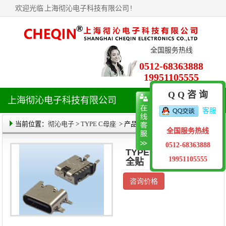
欢迎光临
上海彻沁电子科技有限公司
!
全国服务热线
0512-68363888
19951105555
Q Q 咨 询
上海彻沁电子科技有限公司
导
客服
航
菜
当前位置：
彻沁电子
>
TYPE C母座
> 产品详情
全国服务热线
单
0512-68363888
TYPE C 6PIN板上
19951105555
全贴
咨询价格