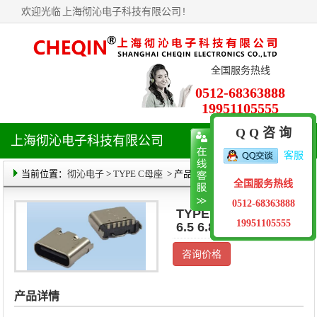
欢迎光临
上海彻沁电子科技有限公司
!
全国服务热线
0512-68363888
19951105555
Q Q 咨 询
上海彻沁电子科技有限公司
导
客服
航
菜
当前位置：
彻沁电子
>
TYPE C母座
> 产品详情
全国服务热线
单
0512-68363888
TYPE C 6PIN 立贴
19951105555
6.5 6.8
咨询价格
产品详情