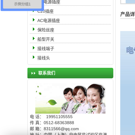
DC电源插座
示例分组1
C20插座
产品详
AC电源插座
保险丝座
船型开关
接线端子
接线头
联系我们
电 话： 19951105555
传 真：0512-68363888
邮 箱：8311566@qq.com
地 址：中国（上海）自由贸易试验区临港