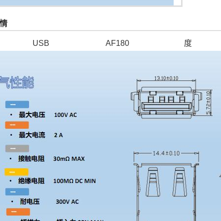
情
USB AF180